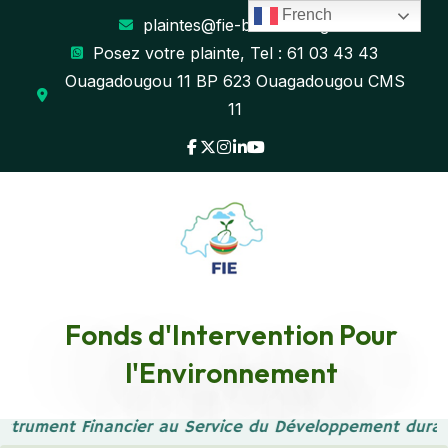
French
plaintes@fie-burkina.org
Posez votre plainte, Tel : 61 03 43 43
Ouagadougou 11 BP 623 Ouagadougou CMS
11
REDUCTION DE LA POLLUTION PLASTIQUE A
Fonds d'Intervention Pour
USAGE UNIQUE DANS LE SECTEUR DE
l'Environnement
L’AGROALIMENTAIRE
strument Financier au Service du Développement durabl