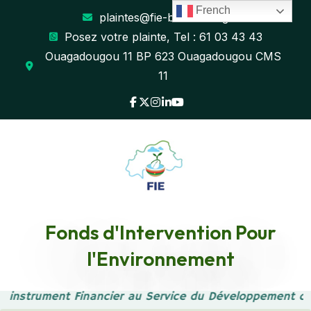
French
plaintes@fie-burkina.org
Posez votre plainte, Tel : 61 03 43 43
Ouagadougou 11 BP 623 Ouagadougou CMS
11
Fonds d'Intervention Pour
MANIFESTATIONS
l'Environnement
D’INTERET
e instrument Financier au Service du Développement du
Accueil
MANIFESTATIONS D’INTERET