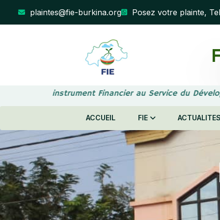
plaintes@fie-burkina.org
Posez votre plainte, Te
F
Votre instrument Financier au Service du Dével
ACCUEIL
FIE
ACTUALITE