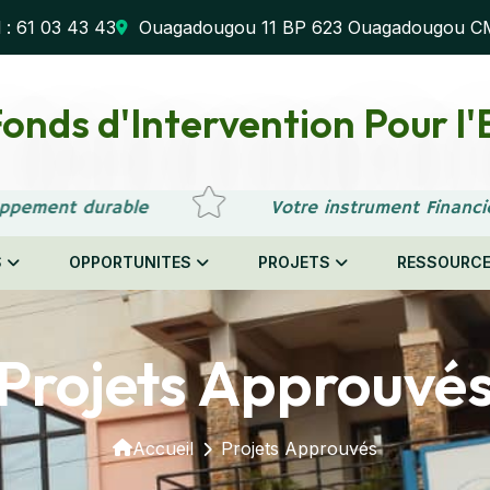
l : 61 03 43 43
Ouagadougou 11 BP 623 Ouagadougou C
onds d'Intervention Pour 
oppement durable
Votre instrument Financi
S
OPPORTUNITES
PROJETS
RESSOURC
Projets Approuvé
Accueil
Projets Approuvés