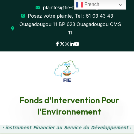
French
plaintes@fie-burkina.org
Posez votre plainte, Tel : 61 03 43 43
Ouagadougou 11 BP 623 Ouagadougou CMS
11
Fonds d'Intervention Pour
No Access
l'Environnement
Accueil
No Access
re instrument Financier au Service du Développement d