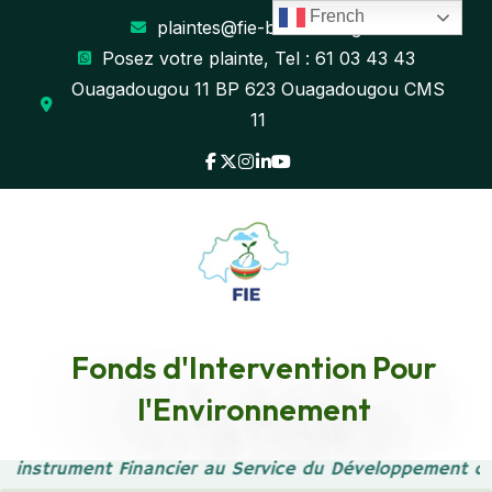
French
plaintes@fie-burkina.org
Posez votre plainte, Tel : 61 03 43 43
Ouagadougou 11 BP 623 Ouagadougou CMS
11
Plan National d'Adapatation PNA
2024-2028
File size: 4.67 MB
Created: 29-01-2026
Updated: 29-01-2026
Fonds d'Intervention Pour
Hits: 95
l'Environnement
DOWNLOAD
PREVIEW
e instrument Financier au Service du Développement d