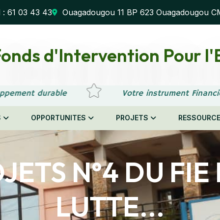
l : 61 03 43 43
Ouagadougou 11 BP 623 Ouagadougou C
onds d'Intervention Pour 
ppement durable
Votre instrument Financi
S
OPPORTUNITES
PROJETS
RESSOURC
JETS N°4 DU FIE 
LUTTE...