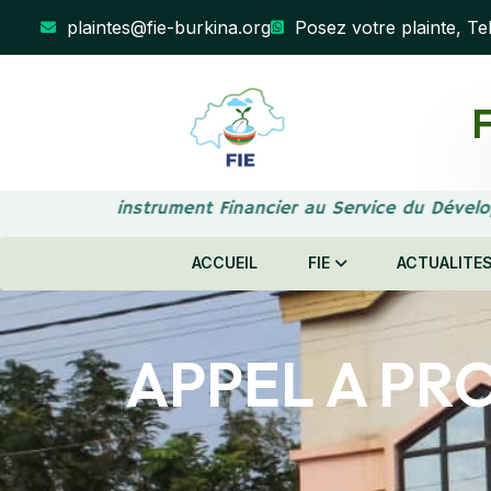
plaintes@fie-burkina.org
Posez votre plainte, Te
F
Votre instrument Financier au Service du Dévelo
ACCUEIL
FIE
ACTUALITE
APPEL A PRO