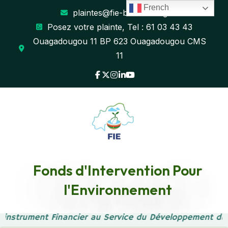
French
plaintes@fie-burkina.org
Posez votre plainte, Tel : 61 03 43 43
Ouagadougou 11 BP 623 Ouagadougou CMS
11
GOUVERNANCE DU
Fonds d'Intervention Pour
l'Environnement
FONDS
 instrument Financier au Service du Développement dur
D’INTERVENTION POUR