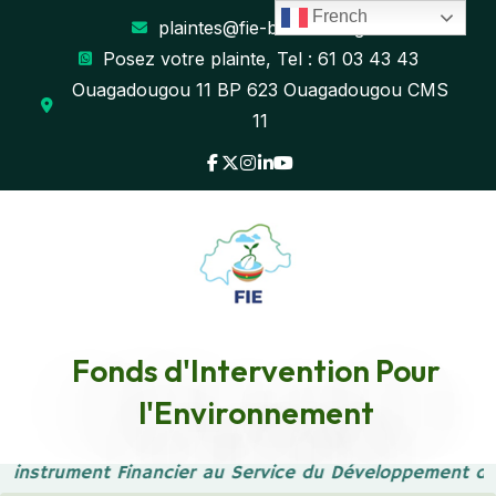
French
plaintes@fie-burkina.org
Posez votre plainte, Tel : 61 03 43 43
Ouagadougou 11 BP 623 Ouagadougou CMS
11
RECRUTEMENT D’UN
Fonds d'Intervention Pour
l'Environnement
COMPTABLE DEDIE AU
e instrument Financier au Service du Développement du
PROJET DE