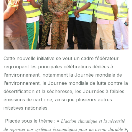
Cette nouvelle initiative se veut un cadre fédérateur
regroupant les principales célébrations dédiées à
l’environnement, notamment la Journée mondiale de
l’environnement, la Journée mondiale de lutte contre la
désertification et la sécheresse, les Journées à faibles
émissions de carbone, ainsi que plusieurs autres
initiatives nationales.
Placée sous le thème : « 𝐿’𝑎𝑐𝑡𝑖𝑜𝑛 𝑐𝑙𝑖𝑚𝑎𝑡𝑖𝑞𝑢𝑒 𝑒𝑡 𝑙𝑎 𝑛𝑒́𝑐𝑒𝑠𝑠𝑖𝑡𝑒́
𝑑𝑒 𝑟𝑒𝑝𝑒𝑛𝑠𝑒𝑟 𝑛𝑜𝑠 𝑠𝑦𝑠𝑡𝑒̀𝑚𝑒𝑠 𝑒́𝑐𝑜𝑛𝑜𝑚𝑖𝑞𝑢𝑒𝑠 𝑝𝑜𝑢𝑟 𝑢𝑛 𝑎𝑣𝑒𝑛𝑖𝑟 𝑑𝑢𝑟𝑎𝑏𝑙𝑒 »,