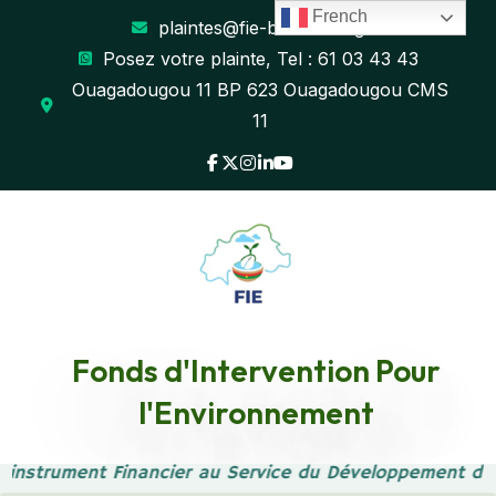
French
plaintes@fie-burkina.org
Posez votre plainte, Tel : 61 03 43 43
Ouagadougou 11 BP 623 Ouagadougou CMS
11
LE MINISTRE D’ETAT,
Fonds d'Intervention Pour
l'Environnement
MINISTRE DE
 instrument Financier au Service du Développement dur
L’AGRICULTURE, DE